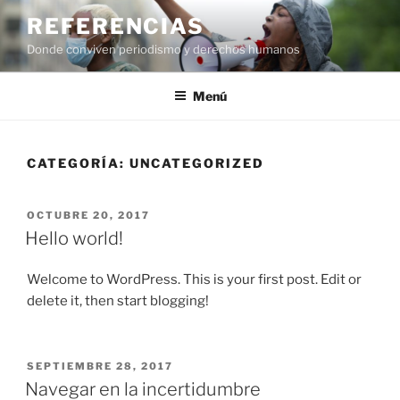
Saltar
REFERENCIAS
al
Donde conviven periodismo y derechos humanos
contenido
Menú
CATEGORÍA:
UNCATEGORIZED
PUBLICADO
OCTUBRE 20, 2017
EL
Hello world!
Welcome to WordPress. This is your first post. Edit or
delete it, then start blogging!
PUBLICADO
SEPTIEMBRE 28, 2017
EL
Navegar en la incertidumbre