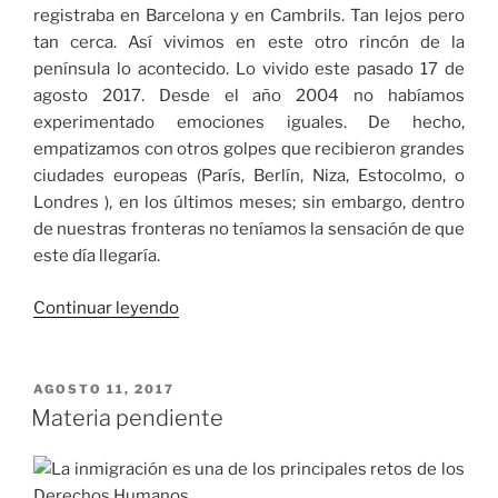
registraba en Barcelona y en Cambrils. Tan lejos pero
tan cerca. Así vivimos en este otro rincón de la
península lo acontecido. Lo vivido este pasado 17 de
agosto 2017. Desde el año 2004 no habíamos
experimentado emociones iguales. De hecho,
empatizamos con otros golpes que recibieron grandes
ciudades europeas (París, Berlín, Niza, Estocolmo, o
Londres ), en los últimos meses; sin embargo, dentro
de nuestras fronteras no teníamos la sensación de que
este día llegaría.
«Tan
Continuar leyendo
lejos
pero
tan
PUBLICADO
AGOSTO 11, 2017
EL
cerca»
Materia pendiente