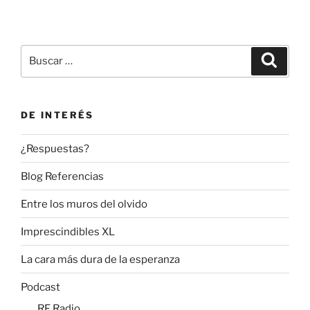
pági
de
entradas
Buscar
Buscar
por:
DE INTERÉS
¿Respuestas?
Blog Referencias
Entre los muros del olvido
Imprescindibles XL
La cara más dura de la esperanza
Podcast
RF Radio