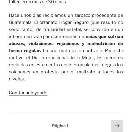
Hace unos días recibíamos un zarpazo procedente de
Guatemala. El
orfanato Hogar Seguro
(que resulto no
serlo tanto), de titularidad estatal, se convirtió en un
infierno en vida para centenares de
niñas que sufrían
abusos, violaciones, vejaciones y malnutrición de
forma regular.
Lo anormal era lo contrario. Por este
motivo, el Día Internacional de la Mujer, las menores
recluidas en este centro decidieron plantar fuego a los
colchones en protesta por el maltrato a todos los
niveles.
«El
Continuar leyendo
color
del
pasaporte»
Paginación
Sigu
Página
1