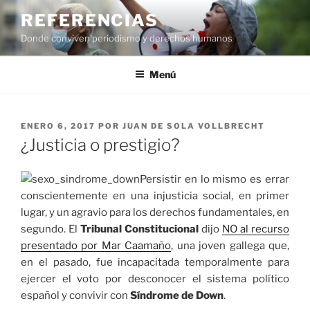
Saltar
REFERENCIAS
al
Donde conviven periodismo y derechos humanos
contenido
Menú
PUBLICADO
ENERO 6, 2017
POR
JUAN DE SOLA VOLLBRECHT
EL
¿Justicia o prestigio?
Persistir en lo mismo es errar
conscientemente en una injusticia social, en primer
lugar, y un agravio para los derechos fundamentales, en
segundo. El
Tribunal Constitucional
dijo
NO al recurso
presentado por Mar Caamaño
, una joven gallega que,
en el pasado, fue incapacitada temporalmente para
ejercer el voto por desconocer el sistema político
español y convivir con
Síndrome de Down
.