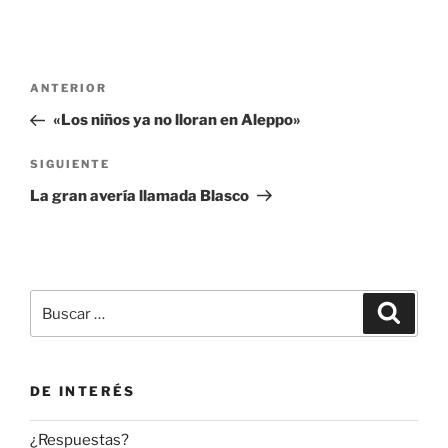
Navegación
Entrada
ANTERIOR
de
anterior:
«Los niños ya no lloran en Aleppo»
entradas
Siguiente
SIGUIENTE
entrada
La gran avería llamada Blasco
Buscar
Buscar
por:
DE INTERÉS
¿Respuestas?