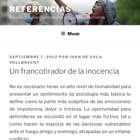
Saltar
REFERENCIAS
al
Donde conviven periodismo y derechos humanos
contenido
Menú
PUBLICADO
SEPTIEMBRE 7, 2012
POR
JUAN DE SOLA
EL
VOLLBRECHT
Un francotirador de la inocencia
No es necesario tener un alto nivel de humanidad para
presentar un sentimiento (la psicología más básica lo
define como la parte más subjetiva de las emociones)
de impotencia, dolor o tristeza. La oportunidad para
defenderse se escondió en el lugar más furtivo; tal y
como hacen la mayoría de las personas vulnerables
ante el fuego amigo y enemigo, atrapadas en un infame
conflicto.