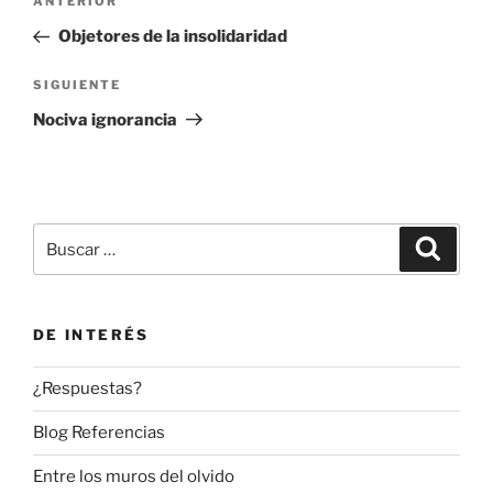
Entrada
ANTERIOR
de
anterior:
Objetores de la insolidaridad
entradas
Siguiente
SIGUIENTE
entrada
Nociva ignorancia
Buscar
Buscar
por:
DE INTERÉS
¿Respuestas?
Blog Referencias
Entre los muros del olvido