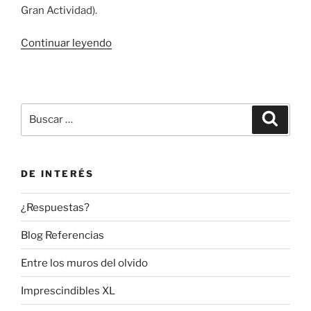
Gran Actividad).
«El
Continuar leyendo
virus
del
estigma:
‘to
Buscar
Buscar
be
por:
continued’…»
DE INTERÉS
¿Respuestas?
Blog Referencias
Entre los muros del olvido
Imprescindibles XL