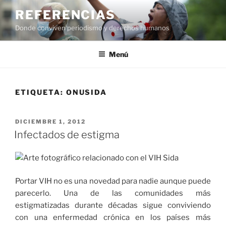
Saltar
REFERENCIAS
al
Donde conviven periodismo y derechos humanos
contenido
Menú
ETIQUETA:
ONUSIDA
PUBLICADO
DICIEMBRE 1, 2012
EL
Infectados de estigma
Portar VIH no es una novedad para nadie aunque puede
parecerlo. Una de las comunidades más
estigmatizadas durante décadas sigue conviviendo
con una enfermedad crónica en los países más