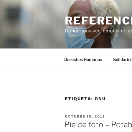
Saltar
al
REFERENC
contenido
Donde conviven periodismo y
Derechos Humanos
Solidarid
ETIQUETA:
ONU
PUBLICADO
OCTUBRE 15, 2011
EL
Píe de foto – Potabi