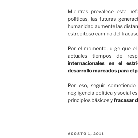
Mientras prevalece esta nefa
políticas, las futuras genera
humanidad aumente las distanc
estrepitoso camino del fracaso
Por el momento, urge que el
actuales tiempos de resp
internacionales en el est
desarrollo marcados para el p
Por eso, seguir sometiendo 
negligencia política y social e
principios básicos y
fracasar 
PUBLICADO
AGOSTO 1, 2011