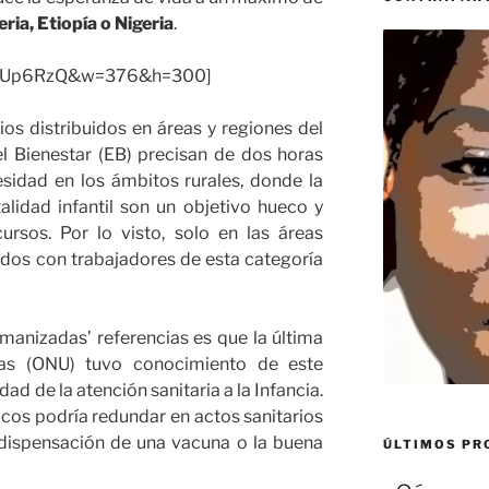
eria, Etiopía o Nigeria
.
jncUUp6RzQ&w=376&h=300]
ios distribuidos en áreas y regiones del
 Bienestar (EB) precisan de dos horas
sidad en los ámbitos rurales, donde la
alidad infantil son un objetivo hueco y
ursos. Por lo visto, solo en las áreas
ados con trabajadores de esta categoría
anizadas’ referencias es que la última
as (ONU) tuvo conocimiento de este
ad de la atención sanitaria a la Infancia.
cos podría redundar en actos sanitarios
dispensación de una vacuna o la buena
ÚLTIMOS P