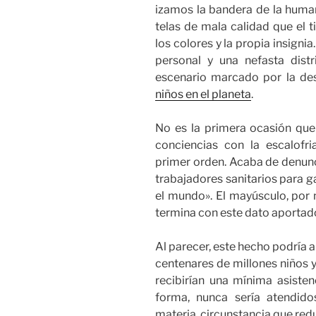
izamos la bandera de la humani
telas de mala calidad que el 
los colores y la propia insigni
personal y una nefasta dist
escenario marcado por la de
niños en el planeta
.
No es la primera ocasión qu
conciencias con la escalofr
primer orden. Acaba de denunc
trabajadores sanitarios para g
el mundo». El mayúsculo, por 
termina con este dato aportad
Al parecer, este hecho podría 
centenares de millones niños y
recibirían una mínima asistenc
forma, nunca sería atendido
materia, circunstancia que red