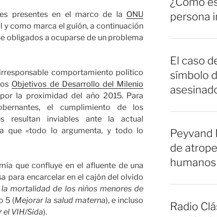
¿Cómo es 
es presentes en el marco de la
ONU
persona 
tal y como marca el guíón, a continuación
rse obligados a ocuparse de un problema
El caso de
irresponsable comportamiento político
símbolo d
 los
Objetivos de Desarrollo del Milenio
asesinado
por la proximidad del año 2015. Para
bernantes, el cumplimiento de los
s resultan inviables ante la actual
ca que «todo lo argumenta, y todo lo
Peyvand 
de atrope
humanos 
mía que confluye en el afluente de una
 para encarcelar en el cajón del olvido
 la mortalidad de los niños menores de
o 5 (
Mejorar la salud materna
), e incluso
Radio Clá
 el VIH/Sida
).