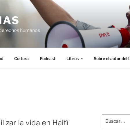
IAS
 derechos humanos
ad
Cultura
Podcast
Libros
Sobre el autor del 
Buscar
lizar la vida en Haití
por: