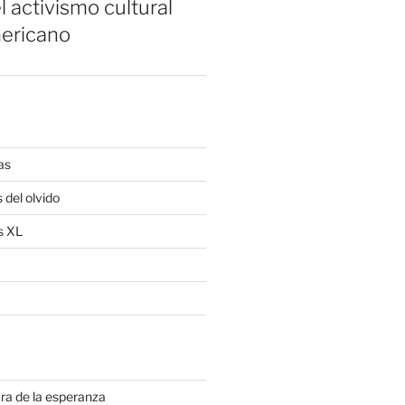
l activismo cultural
ericano
as
 del olvido
s XL
ra de la esperanza