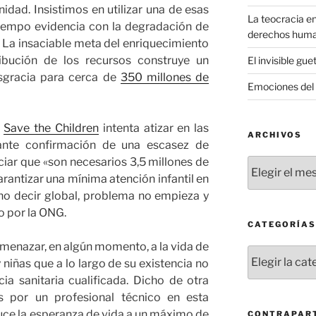
dad. Insistimos en utilizar una de esas
La teocracia en
tiempo evidencia con la degradación de
derechos hum
a. La insaciable meta del enriquecimiento
ribución de los recursos construye un
El invisible gue
sgracia para cerca de
350 millones de
Emociones del 
e
Save the Children
intenta atizar en las
ARCHIVOS
iante confirmación de una escasez de
iar que «son necesarios 3,5 millones de
Archivos
arantizar una mínima atención infantil en
no decir global, problema no empieza y
o por la ONG.
CATEGORÍAS
amenazar, en algún momento, a la vida de
Categorías
 niñas que a lo largo de su existencia no
ia sanitaria cualificada. Dicho de otra
s por un profesional técnico en esta
uce la esperanza de vida a un máximo de
CONTRAPART