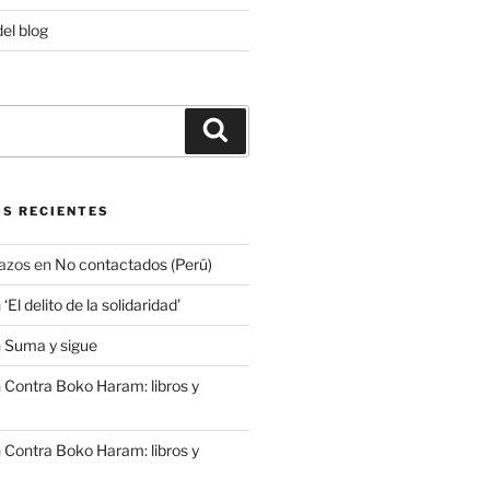
del blog
Buscar
S RECIENTES
azos
en
No contactados (Perú)
n
‘El delito de la solidaridad’
n
Suma y sigue
n
Contra Boko Haram: libros y
n
Contra Boko Haram: libros y