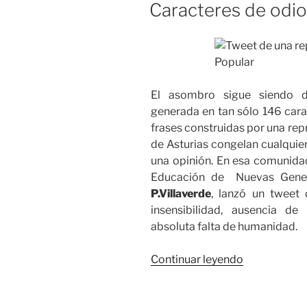
EL
Caracteres de odio
El asombro sigue siendo du
generada en tan sólo 146 cara
frases construidas por una repr
de Asturias congelan cualquie
una opinión. En esa comunida
Educación de Nuevas Gener
P.Villaverde
, lanzó un tweet
insensibilidad, ausencia de 
absoluta falta de humanidad.
«Caracteres
Continuar leyendo
de
odio