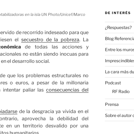
DE INTERÉS
potabilizadoras en la isla UN Photo/Unicef/Marco
¿Respuestas?
ervido de recorrido indeseado para que
Blog Referenci
viesen el
secuestro de la pobreza
. La
económica
de todas las acciones y
Entre los muros
acionales no están siendo inocuas para
Imprescindible
en el desarrollo social.
La cara más du
de que los problemas estructurales no
res o euros, a pesar de la millonaria
Podcast
intentar paliar las
consecuencias del
RF Radio
Prensa
piadarse
de la desgracia ya vivida en el
Sobre el autor 
ntrario, aprovecha la debilidad del
e en un territorio desvalido por una
tos humanitarios.