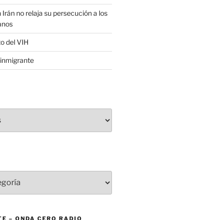
 Irán no relaja su persecución a los
anos
to del VIH
inmigrante
E – ONDA CERO RADIO