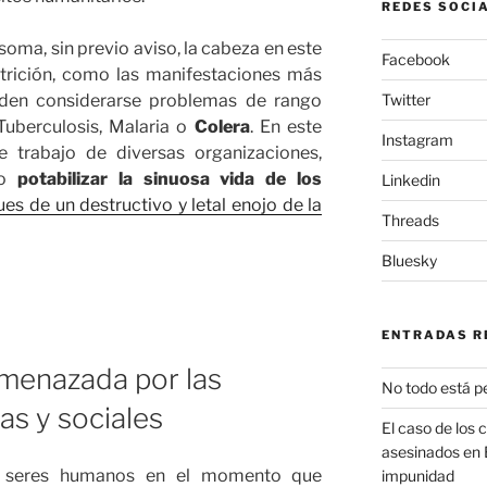
REDES SOCI
oma, sin previo aviso, la cabeza en este
Facebook
utrición, como las manifestaciones más
eden considerarse problemas de rango
Twitter
 Tuberculosis, Malaria o
Colera
. En este
Instagram
e trabajo de diversas organizaciones,
do
potabilizar la sinuosa vida de los
Linkedin
es de un destructivo y letal enojo de la
Threads
Bluesky
ENTRADAS R
amenazada por las
No todo está p
cas y sociales
El caso de los 
asesinados en 
 seres humanos en el momento que
impunidad