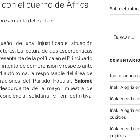
 con el cuerno de África
Sobre el autor 
Buscar
por:
eño de una injustificable situación
cteres. La lectura de dos esperpénticas
esentante de la política en el Principado
COMENTARIO
r intento de comprensión y respeto ante
d autónoma, la responsable del área de
tomas acuña p
aciones del Partido Popular,
Salomé
Iñaki Alegria
e
 desbordante de la mayor muestra de
conciencia solidaria y, en definitiva,
Iñaki Alegria
e
Iñaki Alegria
e
pupitres
Iñaki Alegria
e
pupitres