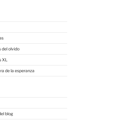
as
 del olvido
s XL
ra de la esperanza
del blog