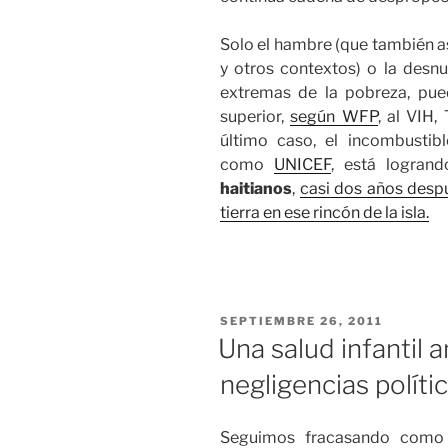
Solo el hambre (que también as
y otros contextos) o la desn
extremas de la pobreza, pu
superior,
según WFP
, al VIH,
último caso, el incombustibl
como
UNICEF
, está logran
haitianos
,
casi dos años despu
tierra en ese rincón de la isla.
PUBLICADO
SEPTIEMBRE 26, 2011
EL
Una salud infantil 
negligencias políti
Seguimos fracasando como