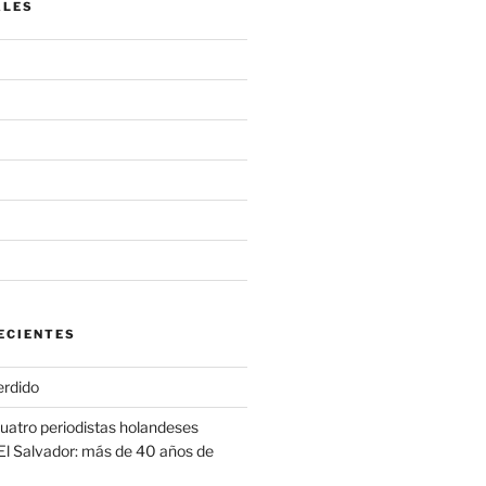
ALES
ECIENTES
erdido
cuatro periodistas holandeses
El Salvador: más de 40 años de