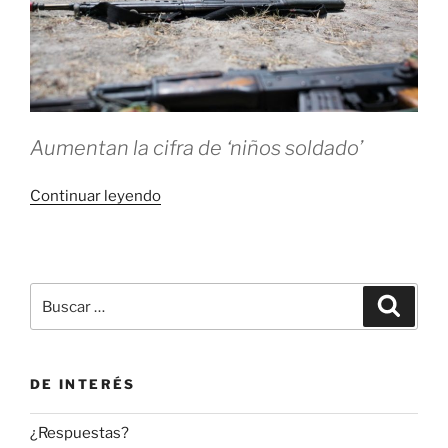
Aumentan la cifra de ‘niños soldado’
«No
Continuar leyendo
apto
para
menores»
Buscar
Buscar
por:
DE INTERÉS
¿Respuestas?