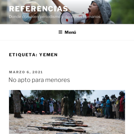
Saltar
REFERENCIAS
al
Donde conviven periodismo y derechos humanos
contenido
Menú
ETIQUETA:
YEMEN
PUBLICADO
MARZO 6, 2021
EL
No apto para menores