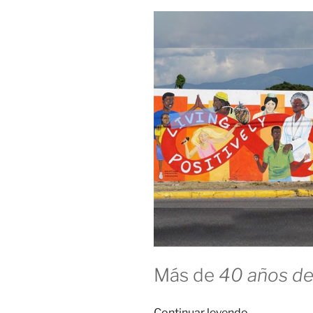
Más de
40 años de
«El
Continuar leyendo