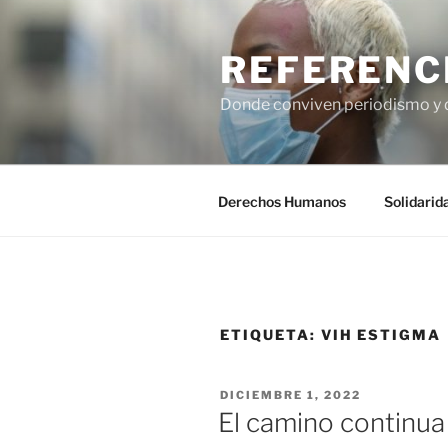
Saltar
al
REFERENC
contenido
Donde conviven periodismo y
Derechos Humanos
Solidarid
ETIQUETA:
VIH ESTIGMA
PUBLICADO
DICIEMBRE 1, 2022
EL
El camino continua