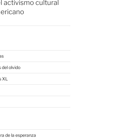
l activismo cultural
ericano
as
 del olvido
s XL
ra de la esperanza