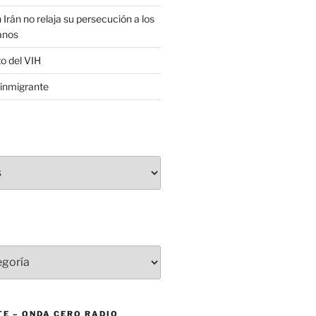
 Irán no relaja su persecución a los
anos
to del VIH
inmigrante
E – ONDA CERO RADIO