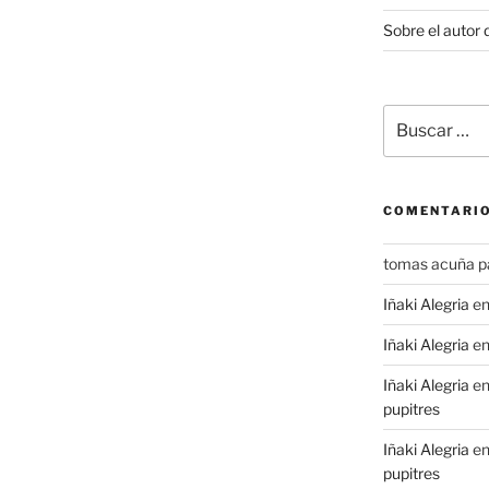
Sobre el autor 
Buscar
por:
COMENTARIO
tomas acuña p
Iñaki Alegria
e
Iñaki Alegria
e
Iñaki Alegria
e
pupitres
Iñaki Alegria
e
pupitres