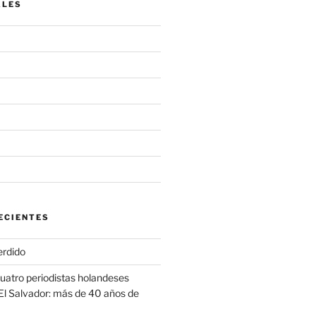
ALES
ECIENTES
erdido
cuatro periodistas holandeses
El Salvador: más de 40 años de