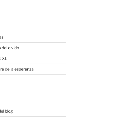
as
 del olvido
s XL
ra de la esperanza
del blog