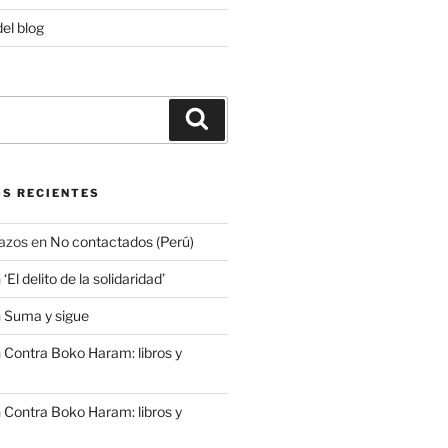
del blog
Buscar
S RECIENTES
azos
en
No contactados (Perú)
n
‘El delito de la solidaridad’
n
Suma y sigue
n
Contra Boko Haram: libros y
n
Contra Boko Haram: libros y