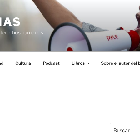
IAS
 derechos humanos
ad
Cultura
Podcast
Libros
Sobre el autor del 
Buscar
por: