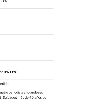
ALES
ECIENTES
erdido
cuatro periodistas holandeses
El Salvador: más de 40 años de