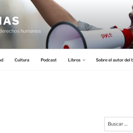
IAS
 derechos humanos
ad
Cultura
Podcast
Libros
Sobre el autor del 
Buscar
por: