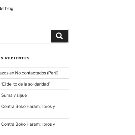
del blog
Buscar
S RECIENTES
azos
en
No contactados (Perú)
n
‘El delito de la solidaridad’
n
Suma y sigue
n
Contra Boko Haram: libros y
n
Contra Boko Haram: libros y