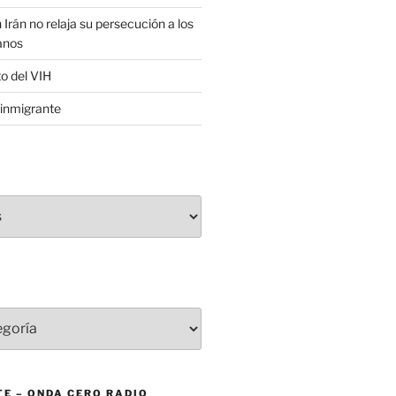
 Irán no relaja su persecución a los
anos
to del VIH
inmigrante
E – ONDA CERO RADIO