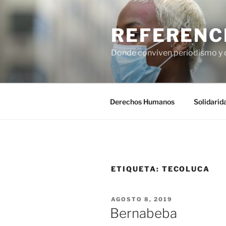
Saltar
al
REFERENC
contenido
Donde conviven periodismo y
Derechos Humanos
Solidarid
ETIQUETA:
TECOLUCA
PUBLICADO
AGOSTO 8, 2019
EL
Bernabeba