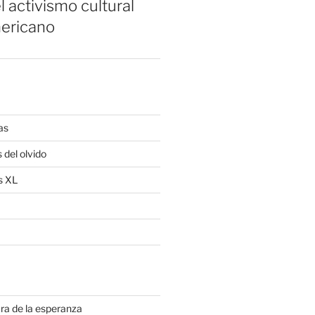
l activismo cultural
ericano
as
 del olvido
s XL
ra de la esperanza