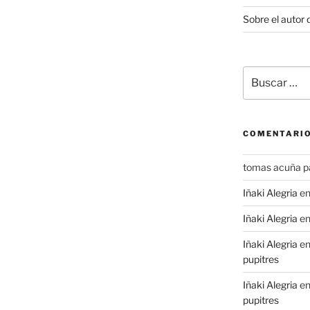
Sobre el autor 
Buscar
por:
COMENTARIO
tomas acuña p
Iñaki Alegria
e
Iñaki Alegria
e
Iñaki Alegria
e
pupitres
Iñaki Alegria
e
pupitres