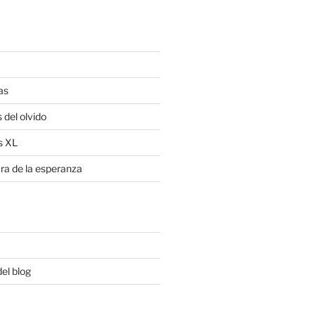
as
 del olvido
s XL
ra de la esperanza
del blog