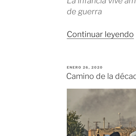
La infancia vive a
de guerra
Continuar leyendo
PUBLICADO
ENERO 26, 2020
EL
Camino de la déca