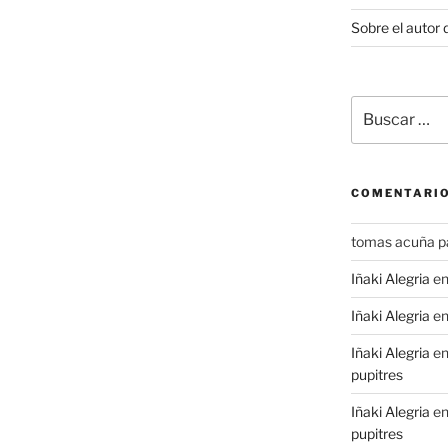
Sobre el autor 
Buscar
por:
COMENTARIO
tomas acuña p
Iñaki Alegria
e
Iñaki Alegria
e
Iñaki Alegria
e
pupitres
Iñaki Alegria
e
pupitres