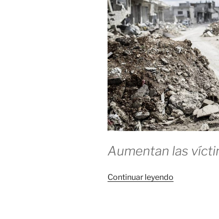
Aumentan las vícti
«Suma
Continuar leyendo
y
sigue»