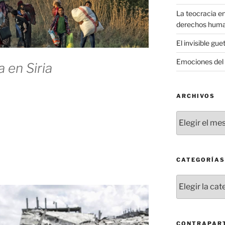
La teocracia en
derechos hum
El invisible gue
Emociones del 
 en Siria
ARCHIVOS
Archivos
CATEGORÍAS
Categorías
CONTRAPART