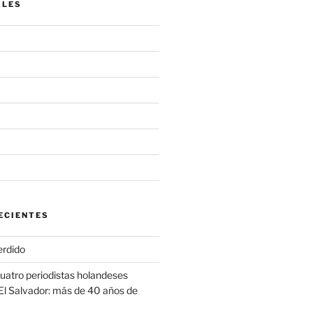
ALES
ECIENTES
erdido
cuatro periodistas holandeses
El Salvador: más de 40 años de