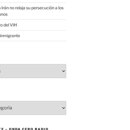
 Irán no relaja su persecución a los
anos
to del VIH
inmigrante
E – ONDA CERO RADIO