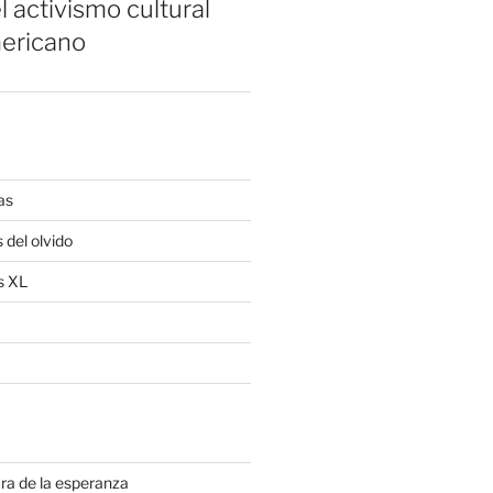
l activismo cultural
ericano
as
 del olvido
s XL
ra de la esperanza