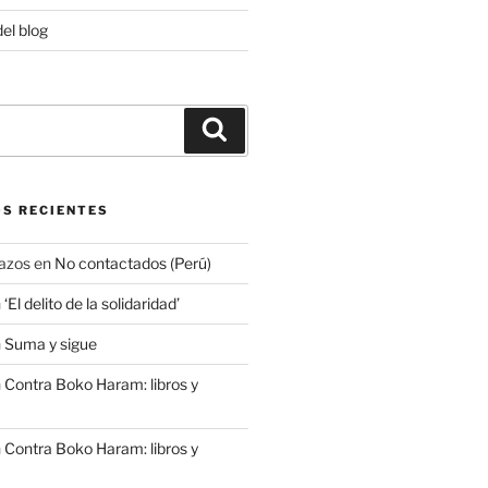
del blog
Buscar
S RECIENTES
azos
en
No contactados (Perú)
n
‘El delito de la solidaridad’
n
Suma y sigue
n
Contra Boko Haram: libros y
n
Contra Boko Haram: libros y