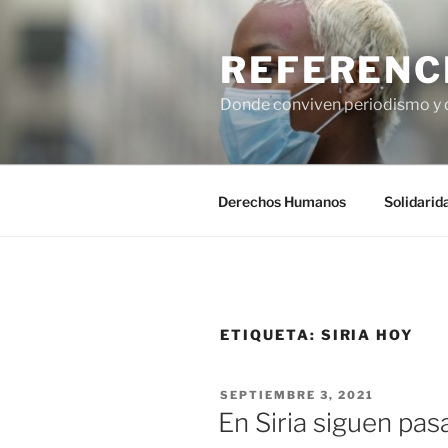
Saltar
al
REFERENC
contenido
Donde conviven periodismo y
Derechos Humanos
Solidarid
ETIQUETA:
SIRIA HOY
PUBLICADO
SEPTIEMBRE 3, 2021
EL
En Siria siguen pa