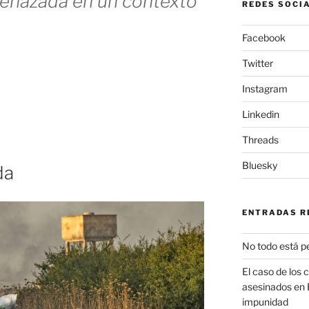
menazada en un contexto
REDES SOCI
Facebook
Twitter
«En
Instagram
Siria
Linkedin
siguen
Threads
pasando
Bluesky
da
muchas
cosas»
ENTRADAS R
No todo está p
El caso de los 
asesinados en 
impunidad