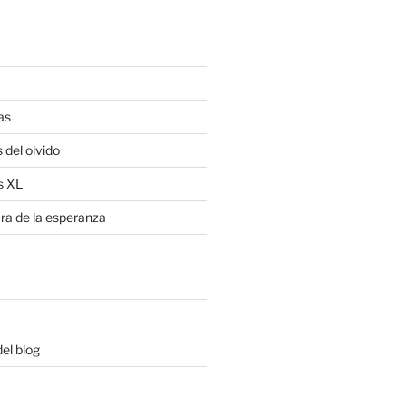
as
 del olvido
s XL
ra de la esperanza
del blog