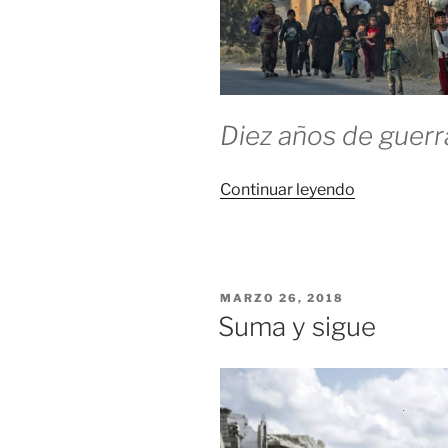
Diez años de guerra
«Camino
Continuar leyendo
de
la
década»
PUBLICADO
MARZO 26, 2018
EL
Suma y sigue