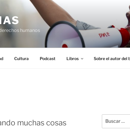
IAS
 derechos humanos
ad
Cultura
Podcast
Libros
Sobre el autor del 
Buscar
sando muchas cosas
por: