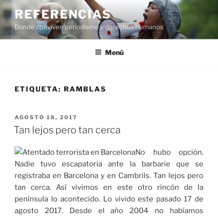
Saltar
REFERENCIAS
al
Donde conviven periodismo y derechos humanos
contenido
Menú
ETIQUETA:
RAMBLAS
PUBLICADO
AGOSTO 18, 2017
EL
Tan lejos pero tan cerca
No hubo opción.
Nadie tuvo escapatoria ante la barbarie que se
registraba en Barcelona y en Cambrils. Tan lejos pero
tan cerca. Así vivimos en este otro rincón de la
península lo acontecido. Lo vivido este pasado 17 de
agosto 2017. Desde el año 2004 no habíamos