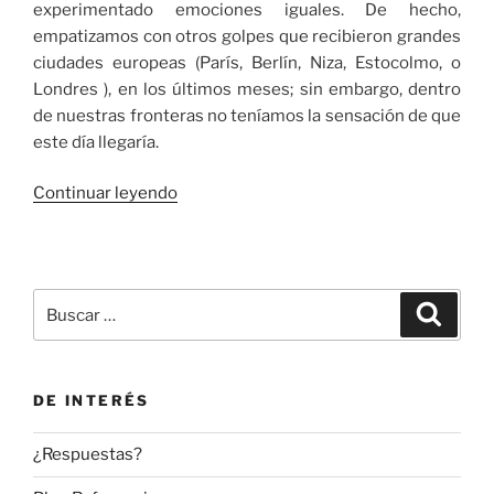
experimentado emociones iguales. De hecho,
empatizamos con otros golpes que recibieron grandes
ciudades europeas (París, Berlín, Niza, Estocolmo, o
Londres ), en los últimos meses; sin embargo, dentro
de nuestras fronteras no teníamos la sensación de que
este día llegaría.
«Tan
Continuar leyendo
lejos
pero
tan
cerca»
Buscar
Buscar
por:
DE INTERÉS
¿Respuestas?