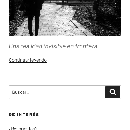
Una realidad invisible en frontera
«Trata
Continuar leyendo
de
personas
en
España»
Buscar
Buscar
por:
DE INTERÉS
¿Respuestas?