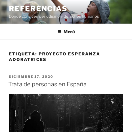
Saltar
REFERENCIAS
al
Donde conviven periodismo y derechos humanos
contenido
Menú
ETIQUETA:
PROYECTO ESPERANZA
ADORATRICES
PUBLICADO
DICIEMBRE 17, 2020
EL
Trata de personas en España