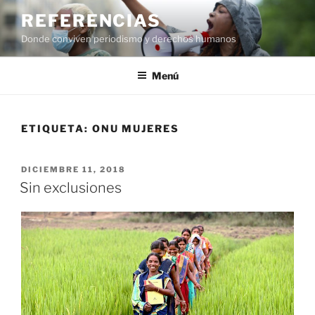
Saltar
REFERENCIAS
al
Donde conviven periodismo y derechos humanos
contenido
Menú
ETIQUETA:
ONU MUJERES
PUBLICADO
DICIEMBRE 11, 2018
EL
Sin exclusiones