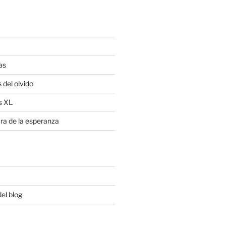
as
 del olvido
s XL
ra de la esperanza
del blog