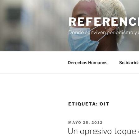
Saltar
al
REFERENC
contenido
Donde conviven periodismo y
Derechos Humanos
Solidarid
ETIQUETA:
OIT
PUBLICADO
MAYO 25, 2012
EL
Un opresivo toque