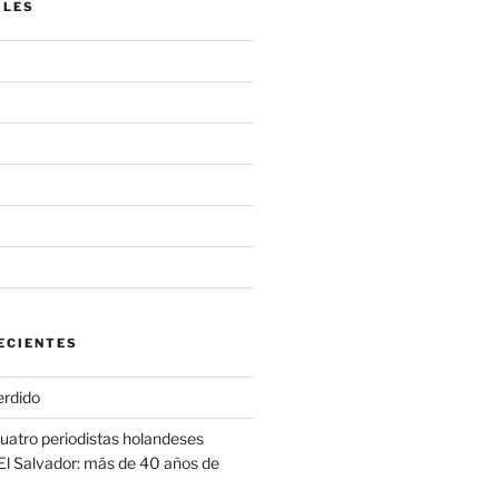
ALES
ECIENTES
erdido
cuatro periodistas holandeses
El Salvador: más de 40 años de