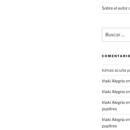
Sobre el autor 
Buscar
por:
COMENTARIO
tomas acuña p
Iñaki Alegria
e
Iñaki Alegria
e
Iñaki Alegria
e
pupitres
Iñaki Alegria
e
pupitres