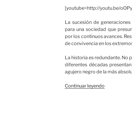
[youtube=http://youtu.be/
La sucesión de generaciones
para una sociedad que presu
por los continuos avances. Res
de convivencia en los extremos
La historia es redundante. No 
diferentes décadas presentan
agujero negro de la más absolu
«Un
Continuar leyendo
opresivo
toque
de
queda»