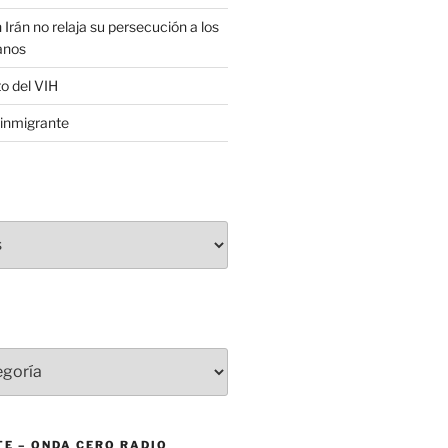
 Irán no relaja su persecución a los
anos
to del VIH
inmigrante
E – ONDA CERO RADIO