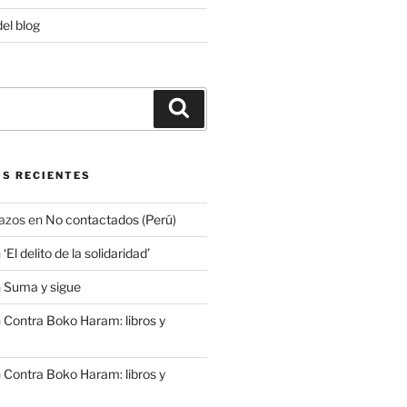
del blog
Buscar
S RECIENTES
azos
en
No contactados (Perú)
n
‘El delito de la solidaridad’
n
Suma y sigue
n
Contra Boko Haram: libros y
n
Contra Boko Haram: libros y