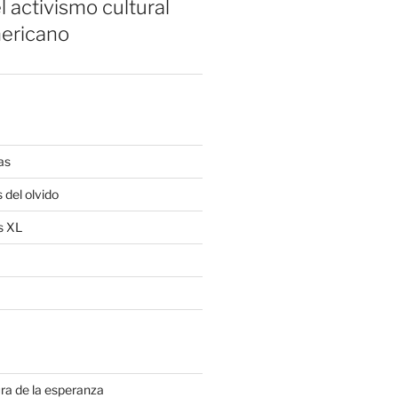
l activismo cultural
ericano
as
 del olvido
s XL
ra de la esperanza