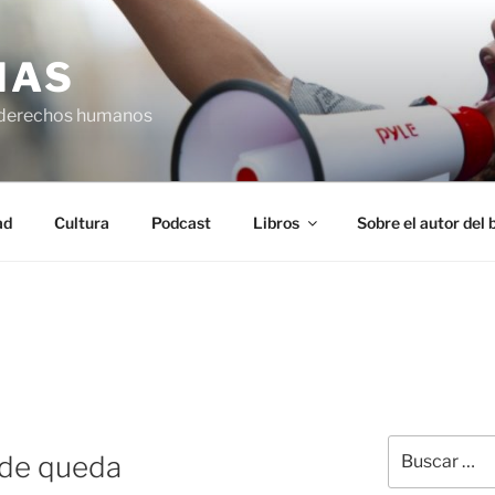
IAS
 derechos humanos
ad
Cultura
Podcast
Libros
Sobre el autor del 
Buscar
 de queda
por: