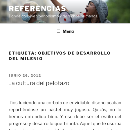
Saltar
REFERENCIAS
al
Donde conviven periodismo y derechos humanos
contenido
Menú
ETIQUETA:
OBJETIVOS DE DESARROLLO
DEL MILENIO
PUBLICADO
JUNIO 26, 2012
EL
La cultura del pelotazo
Tíos luciendo una corbata de envidiable diseño acaban
repartiéndose un pastel muy jugoso. Quizás, no lo
hemos entendido bien. Y ese debe ser el estilo del
progreso y desarrollo que triunfa. Aquel que le usurpa