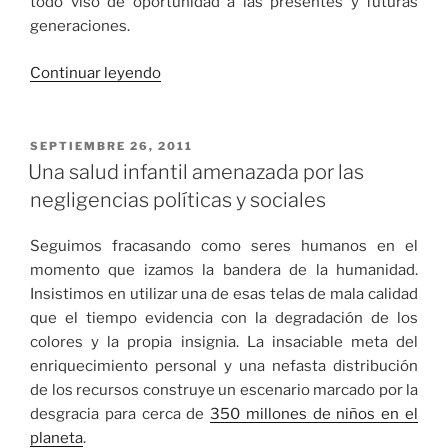
todo viso de oportunidad a las presentes y futuras
generaciones.
«La
Continuar leyendo
cultura
del
pelotazo»
PUBLICADO
SEPTIEMBRE 26, 2011
EL
Una salud infantil amenazada por las
negligencias políticas y sociales
Seguimos fracasando como seres humanos en el
momento que izamos la bandera de la humanidad.
Insistimos en utilizar una de esas telas de mala calidad
que el tiempo evidencia con la degradación de los
colores y la propia insignia. La insaciable meta del
enriquecimiento personal y una nefasta distribución
de los recursos construye un escenario marcado por la
desgracia para cerca de
350 millones de niños en el
planeta
.