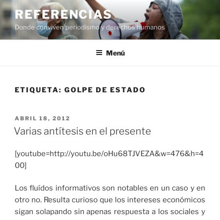
Saltar
REFERENCIAS
al
Donde conviven periodismo y derechos humanos
contenido
Menú
ETIQUETA:
GOLPE DE ESTADO
PUBLICADO
ABRIL 18, 2012
EL
Varias antítesis en el presente
[youtube=http://youtu.be/oHu68TJVEZA&w=476&h=4
00]
Los fluídos informativos son notables en un caso y en
otro no. Resulta curioso que los intereses económicos
sigan solapando sin apenas respuesta a los sociales y