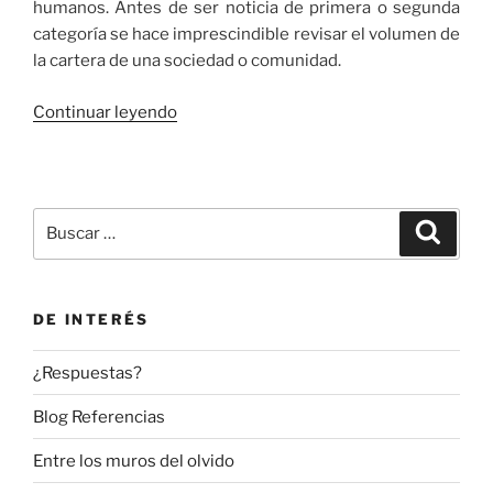
humanos. Antes de ser noticia de primera o segunda
categoría se hace imprescindible revisar el volumen de
la cartera de una sociedad o comunidad.
«Varias
Continuar leyendo
antítesis
en
el
presente»
Buscar
Buscar
por:
DE INTERÉS
¿Respuestas?
Blog Referencias
Entre los muros del olvido