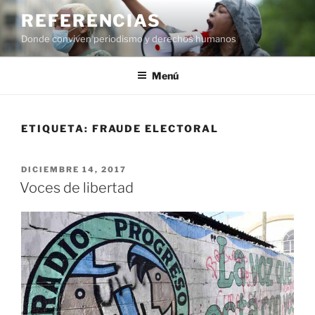
Saltar
REFERENCIAS
al
Donde conviven periodismo y derechos humanos
contenido
Menú
ETIQUETA:
FRAUDE ELECTORAL
PUBLICADO
DICIEMBRE 14, 2017
EL
Voces de libertad