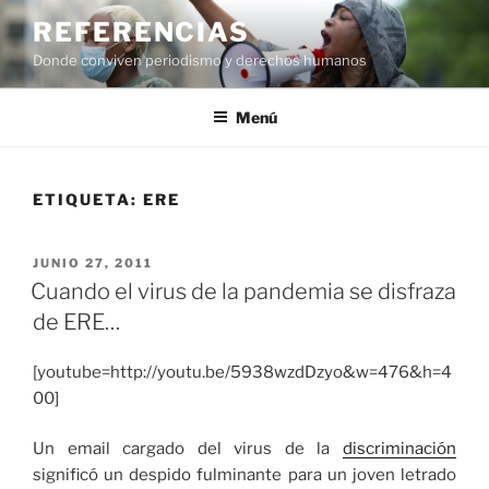
Saltar
REFERENCIAS
al
Donde conviven periodismo y derechos humanos
contenido
Menú
ETIQUETA:
ERE
PUBLICADO
JUNIO 27, 2011
EL
Cuando el virus de la pandemia se disfraza
de ERE…
[youtube=http://youtu.be/5938wzdDzyo&w=476&h=4
00]
Un email cargado del virus de la
discriminación
significó un despido fulminante para un joven letrado