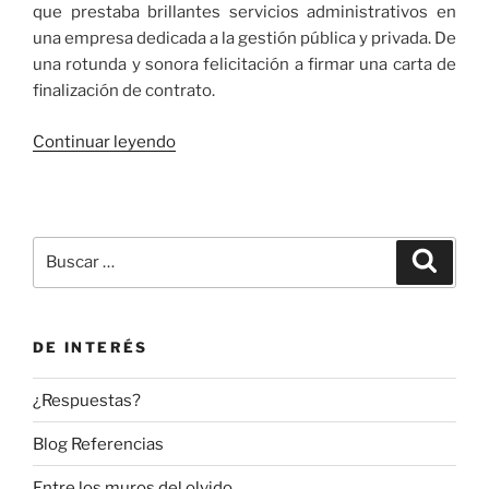
que prestaba brillantes servicios administrativos en
una empresa dedicada a la gestión pública y privada. De
una rotunda y sonora felicitación a firmar una carta de
finalización de contrato.
«Cuando
Continuar leyendo
el
virus
de
la
Buscar
Buscar
pandemia
por:
se
disfraza
DE INTERÉS
de
ERE…»
¿Respuestas?
Blog Referencias
Entre los muros del olvido