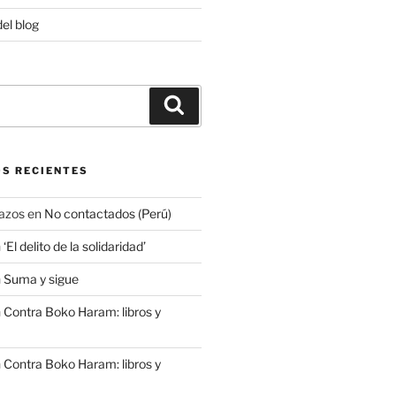
del blog
Buscar
S RECIENTES
azos
en
No contactados (Perú)
n
‘El delito de la solidaridad’
n
Suma y sigue
n
Contra Boko Haram: libros y
n
Contra Boko Haram: libros y