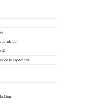
as
 del olvido
s XL
ra de la esperanza
del blog