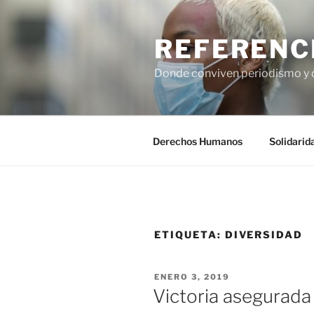
Saltar
al
REFERENC
contenido
Donde conviven periodismo y
Derechos Humanos
Solidarid
ETIQUETA:
DIVERSIDAD
PUBLICADO
ENERO 3, 2019
EL
Victoria asegurada