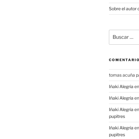
Sobre el autor 
Buscar
por:
COMENTARIO
tomas acuña p
Iñaki Alegria
e
Iñaki Alegria
e
Iñaki Alegria
e
pupitres
Iñaki Alegria
e
pupitres