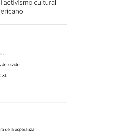
l activismo cultural
ericano
as
 del olvido
s XL
ra de la esperanza