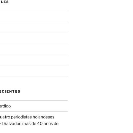
ALES
ECIENTES
erdido
cuatro periodistas holandeses
El Salvador: más de 40 años de