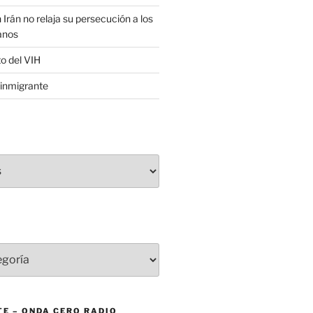
 Irán no relaja su persecución a los
anos
to del VIH
inmigrante
E – ONDA CERO RADIO