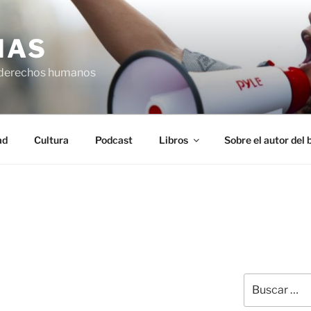
IAS
 derechos humanos
ad
Cultura
Podcast
Libros
Sobre el autor del 
Buscar
por: