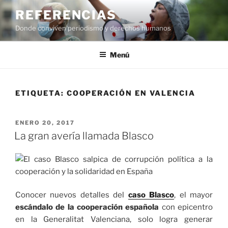
Saltar
REFERENCIAS
al
Donde conviven periodismo y derechos humanos
contenido
Menú
ETIQUETA:
COOPERACIÓN EN VALENCIA
PUBLICADO
ENERO 20, 2017
EL
La gran avería llamada Blasco
Conocer nuevos detalles del
caso Blasco
, el mayor
escándalo de la cooperación española
con epicentro
en la Generalitat Valenciana, solo logra generar