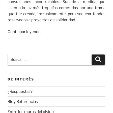
convulsiones incontrolables. Sucede a medida que
salen a la luz más tropelías cometidas por una trama
que fue creada, exclusivamente, para saquear fondos
reservados a proyectos de solidaridad.
«La
Continuar leyendo
gran
avería
llamada
Blasco»
Buscar
Buscar
por:
DE INTERÉS
¿Respuestas?
Blog Referencias
Entre los muros del olvido