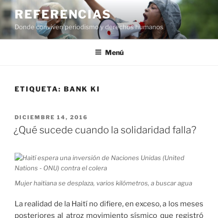
Saltar
REFERENCIAS
al
Donde conviven periodismo y derechos humanos
contenido
Menú
ETIQUETA:
BANK KI
PUBLICADO
DICIEMBRE 14, 2016
EL
¿Qué sucede cuando la solidaridad falla?
Mujer haitiana se desplaza, varios kilómetros, a buscar agua
La realidad de la Haití no difiere, en exceso, a los meses
posteriores al atroz movimiento sísmico que registró