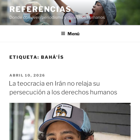
Saltar
REFERENCIAS
al
Donde conviven periodismo y derechos humanos
contenido
Menú
ETIQUETA:
BAHÁ'ÍS
PUBLICADO
ABRIL 10, 2026
EL
La teocracia en Irán no relaja su
persecución a los derechos humanos