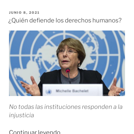
en
Irán
PUBLICADO
JUNIO 8, 2021
EL
no
¿Quién defiende los derechos humanos?
relaja
su
persecución
a
los
derechos
humanos»
No todas las instituciones responden a la
injusticia
«¿Quién
Continuar leyendo