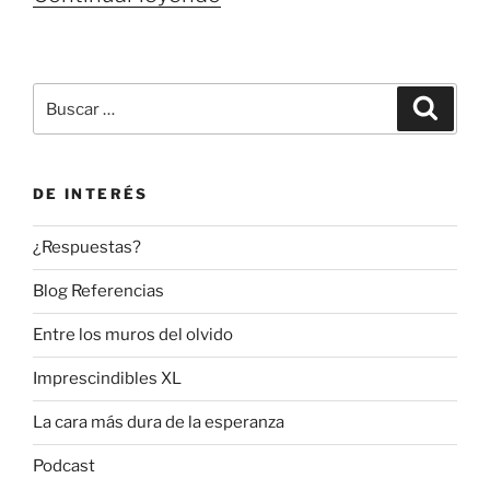
defiende
los
derechos
Buscar
Buscar
humanos?»
por:
DE INTERÉS
¿Respuestas?
Blog Referencias
Entre los muros del olvido
Imprescindibles XL
La cara más dura de la esperanza
Podcast