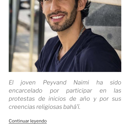
El joven Peyvand Naimi ha sido
encarcelado por participar en las
protestas de inicios de año y por sus
creencias religiosas bahá’í.
«La
Continuar leyendo
teocracia