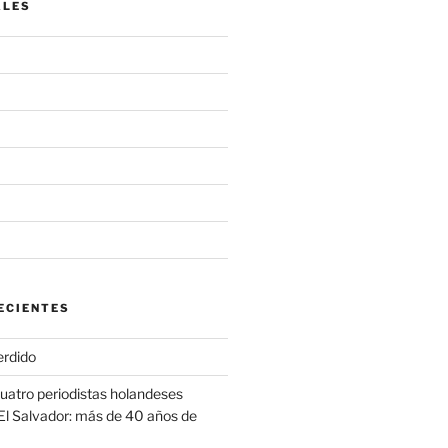
ALES
ECIENTES
erdido
cuatro periodistas holandeses
El Salvador: más de 40 años de