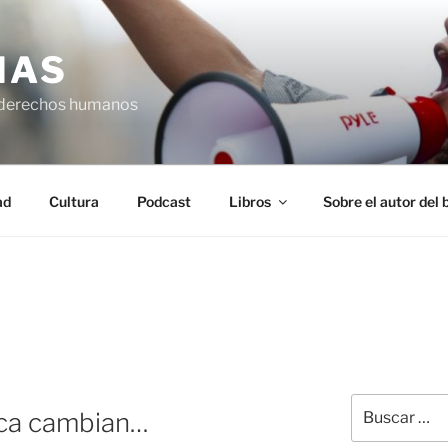
IAS
 derechos humanos
ad
Cultura
Podcast
Libros
Sobre el autor del 
Buscar
nca cambian…
por: