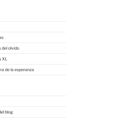
as
 del olvido
s XL
ra de la esperanza
del blog