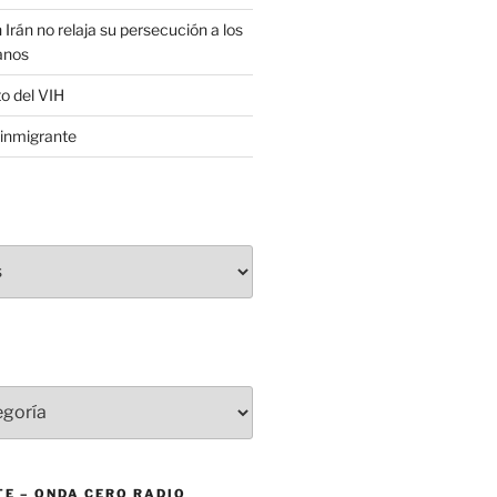
 Irán no relaja su persecución a los
anos
to del VIH
inmigrante
E – ONDA CERO RADIO