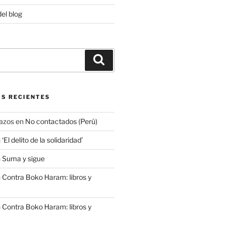
del blog
Buscar
S RECIENTES
azos
en
No contactados (Perú)
n
‘El delito de la solidaridad’
n
Suma y sigue
n
Contra Boko Haram: libros y
n
Contra Boko Haram: libros y