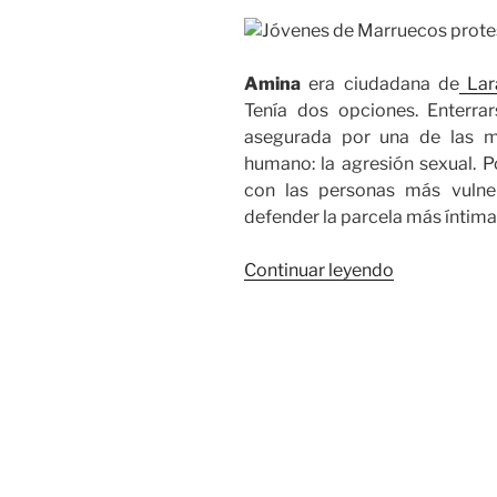
Amina
era ciudadana de
Lar
Tenía dos opciones. Enterra
asegurada por una de las ma
humano: la agresión sexual. P
con las personas más vulne
defender la parcela más íntima
«Algunas
Continuar leyendo
cosas
nunca
cambian…»