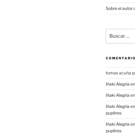
Sobre el autor 
Buscar
por:
COMENTARIO
tomas acuña p
Iñaki Alegria
e
Iñaki Alegria
e
Iñaki Alegria
e
pupitres
Iñaki Alegria
e
pupitres