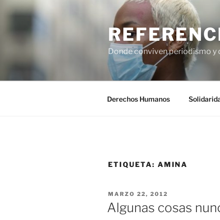
Saltar
al
REFERENC
contenido
Donde conviven periodismo y
Derechos Humanos
Solidarid
ETIQUETA:
AMINA
PUBLICADO
MARZO 22, 2012
EL
Algunas cosas nu