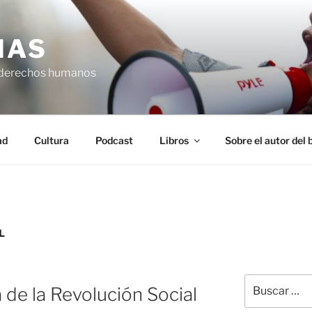
IAS
 derechos humanos
ad
Cultura
Podcast
Libros
Sobre el autor del 
L
Buscar
 de la Revolución Social
por: