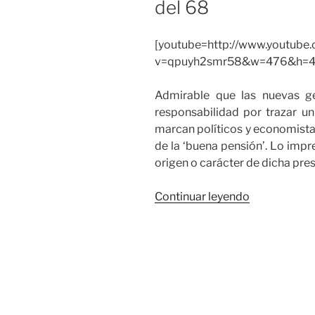
del 68
[youtube=http://www.youtube
v=qpuyh2smr58&w=476&h=4
Admirable que las nuevas g
responsabilidad por trazar un 
marcan políticos y economista
de la ‘buena pensión’. Lo impr
origen o carácter de dicha pres
«La
Continuar leyendo
nieta
aventajada
de
la
Revolución
Social
del