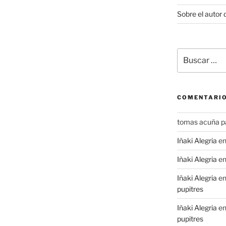
Sobre el autor 
Buscar
por:
COMENTARIO
tomas acuña p
Iñaki Alegria
e
Iñaki Alegria
e
Iñaki Alegria
e
pupitres
Iñaki Alegria
e
pupitres