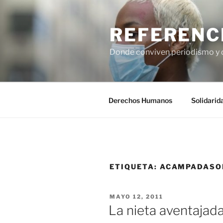
Saltar
al
REFERENC
contenido
Donde conviven periodismo y
Derechos Humanos
Solidarid
ETIQUETA:
ACAMPADASO
PUBLICADO
MAYO 12, 2011
EL
La nieta aventajada