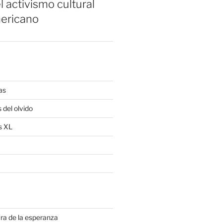
l activismo cultural
ericano
as
 del olvido
s XL
ra de la esperanza