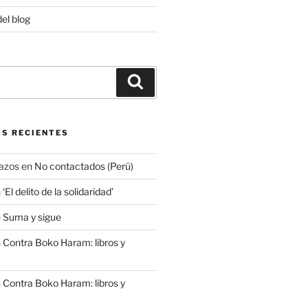
del blog
Buscar
S RECIENTES
azos
en
No contactados (Perú)
n
‘El delito de la solidaridad’
n
Suma y sigue
n
Contra Boko Haram: libros y
n
Contra Boko Haram: libros y