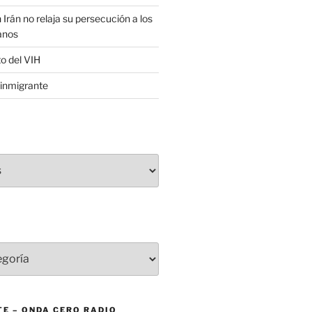
 Irán no relaja su persecución a los
anos
to del VIH
inmigrante
E – ONDA CERO RADIO