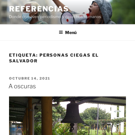
Saltar
REFERENCIAS
al
Donde conviven periodismo y derechos humanos
contenido
Menú
ETIQUETA:
PERSONAS CIEGAS EL
SALVADOR
PUBLICADO
OCTUBRE 14, 2021
EL
A oscuras