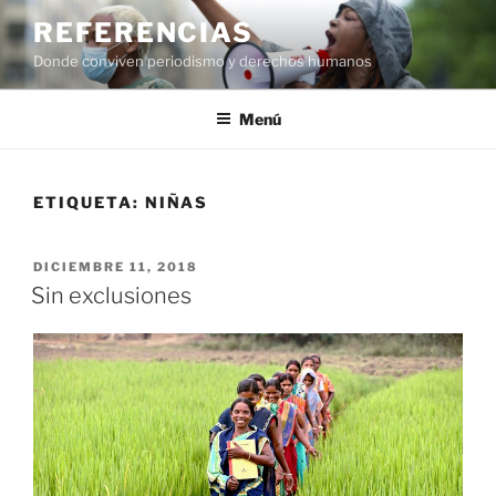
Saltar
REFERENCIAS
al
Donde conviven periodismo y derechos humanos
contenido
Menú
ETIQUETA:
NIÑAS
PUBLICADO
DICIEMBRE 11, 2018
EL
Sin exclusiones