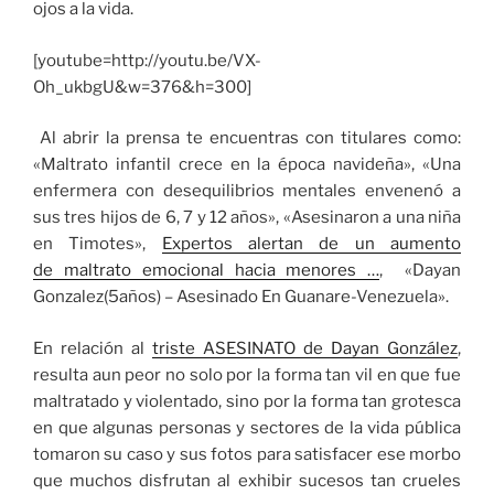
ojos a la vida.
[youtube=http://youtu.be/VX-
Oh_ukbgU&w=376&h=300]
Al abrir la prensa te encuentras con titulares como:
«Maltrato infantil crece en la época navideña», «Una
enfermera con desequilibrios mentales envenenó a
sus tres hijos de 6, 7 y 12 años», «Asesinaron a una niña
en Timotes»,
Expertos alertan de un aumento
de maltrato emocional hacia menores …
, «Dayan
Gonzalez(5años) – Asesinado En Guanare-Venezuela».
En relación al
triste ASESINATO de Dayan González
,
resulta aun peor no solo por la forma tan vil en que fue
maltratado y violentado, sino por la forma tan grotesca
en que algunas personas y sectores de la vida pública
tomaron su caso y sus fotos para satisfacer ese morbo
que muchos disfrutan al exhibir sucesos tan crueles