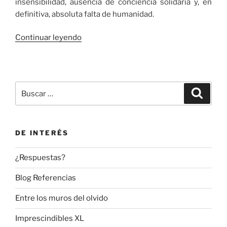
insensibilidad, ausencia de conciencia solidaria y, en
definitiva, absoluta falta de humanidad.
«Caracteres
Continuar leyendo
de
odio
con
el
Buscar
Buscar
cuerno
por:
de
África»
DE INTERÉS
¿Respuestas?
Blog Referencias
Entre los muros del olvido
Imprescindibles XL