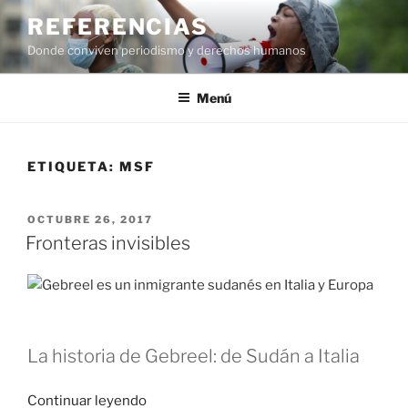
Saltar
REFERENCIAS
al
Donde conviven periodismo y derechos humanos
contenido
Menú
ETIQUETA:
MSF
PUBLICADO
OCTUBRE 26, 2017
EL
Fronteras invisibles
La historia de Gebreel: de Sudán a Italia
«Fronteras
Continuar leyendo