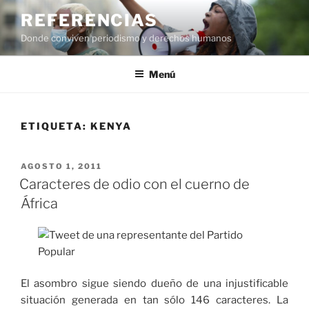
Saltar
REFERENCIAS
al
Donde conviven periodismo y derechos humanos
contenido
Menú
ETIQUETA:
KENYA
PUBLICADO
AGOSTO 1, 2011
EL
Caracteres de odio con el cuerno de
África
El asombro sigue siendo dueño de una injustificable
situación generada en tan sólo 146 caracteres. La