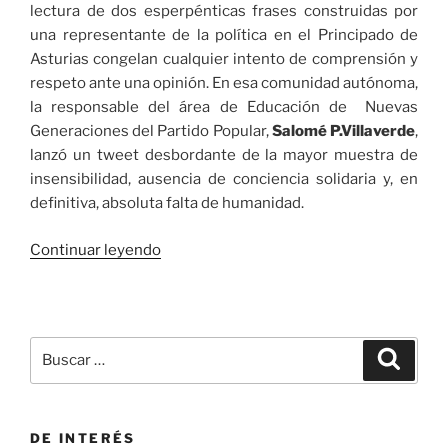
lectura de dos esperpénticas frases construidas por
una representante de la política en el Principado de
Asturias congelan cualquier intento de comprensión y
respeto ante una opinión. En esa comunidad autónoma,
la responsable del área de Educación de Nuevas
Generaciones del Partido Popular,
Salomé P.Villaverde
,
lanzó un tweet desbordante de la mayor muestra de
insensibilidad, ausencia de conciencia solidaria y, en
definitiva, absoluta falta de humanidad.
«Caracteres
Continuar leyendo
de
odio
con
el
Buscar
Buscar
cuerno
por:
de
África»
DE INTERÉS