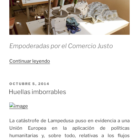
Empoderadas por el Comercio Justo
«Justicia
Continuar leyendo
social
con
letras
PUBLICADO
OCTUBRE 5, 2014
EL
mayúsculas»
Huellas imborrables
La catástrofe de Lampedusa puso en evidencia a una
Unión Europea en la aplicación de políticas
humanitarias y, sobre todo, relativas a los flujos