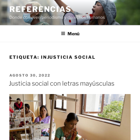
Saltar
REFERENCIAS
al
Donde conviven periodismo y derechos humanos
contenido
Menú
ETIQUETA:
INJUSTICIA SOCIAL
PUBLICADO
AGOSTO 30, 2022
EL
Justicia social con letras mayúsculas