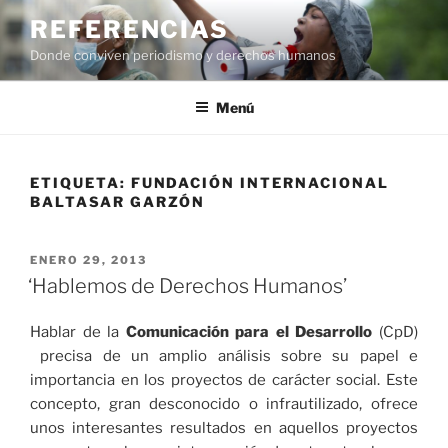
Saltar
REFERENCIAS
al
Donde conviven periodismo y derechos humanos
contenido
Menú
ETIQUETA:
FUNDACIÓN INTERNACIONAL
BALTASAR GARZÓN
PUBLICADO
ENERO 29, 2013
EL
‘Hablemos de Derechos Humanos’
Hablar de la
Comunicación para el Desarrollo
(CpD)
precisa de un amplio análisis sobre su papel e
importancia en los proyectos de carácter social. Este
concepto, gran desconocido o infrautilizado, ofrece
unos interesantes resultados en aquellos proyectos