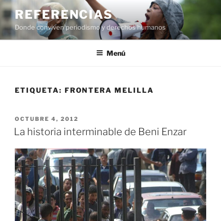
Saltar
REFERENCIAS
al
Donde conviven periodismo y derechos humanos
contenido
Menú
ETIQUETA:
FRONTERA MELILLA
PUBLICADO
OCTUBRE 4, 2012
EL
La historia interminable de Beni Enzar