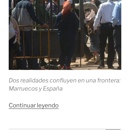
Dos realidades confluyen en una frontera:
Marruecos y España
«La
Continuar leyendo
historia
interminable
de