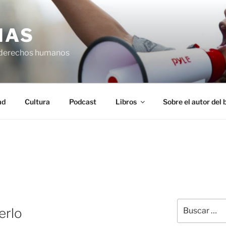
IAS
 derechos humanos
ad
Cultura
Podcast
Libros
Sobre el autor del 
N
Buscar
erlo
por: