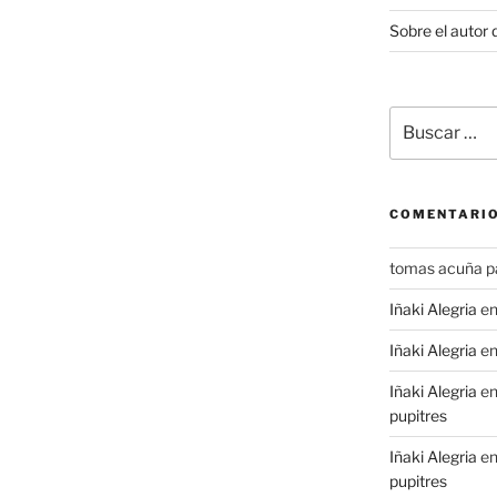
Sobre el autor 
Buscar
por:
COMENTARIO
tomas acuña p
Iñaki Alegria
e
Iñaki Alegria
e
Iñaki Alegria
e
pupitres
Iñaki Alegria
e
pupitres