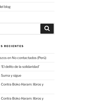
del blog
Buscar
S RECIENTES
azos
en
No contactados (Perú)
n
‘El delito de la solidaridad’
n
Suma y sigue
n
Contra Boko Haram: libros y
n
Contra Boko Haram: libros y