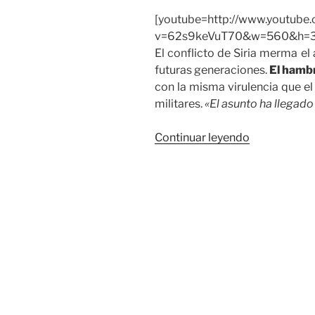
[youtube=http://www.youtube
v=62s9keVuT70&w=560&h=3
El conflicto de Siria merma el
futuras generaciones.
El hambr
con la misma virulencia que el a
militares.
«El asunto ha llegad
«Sin
Continuar leyendo
comerlo,
ni
beberlo»