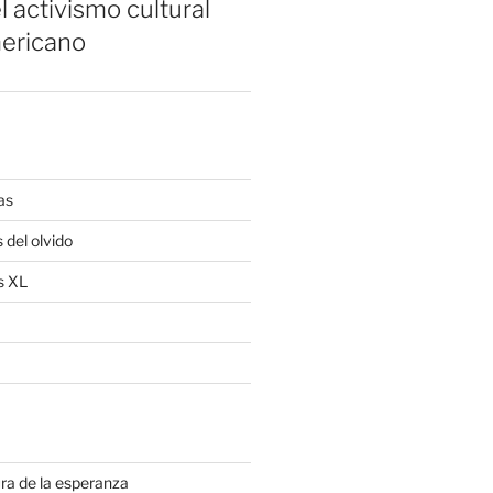
l activismo cultural
ericano
as
 del olvido
s XL
ra de la esperanza