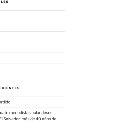
ALES
ECIENTES
erdido
cuatro periodistas holandeses
El Salvador: más de 40 años de