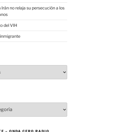
 Irán no relaja su persecución a los
anos
to del VIH
inmigrante
E – ONDA CERO RADIO