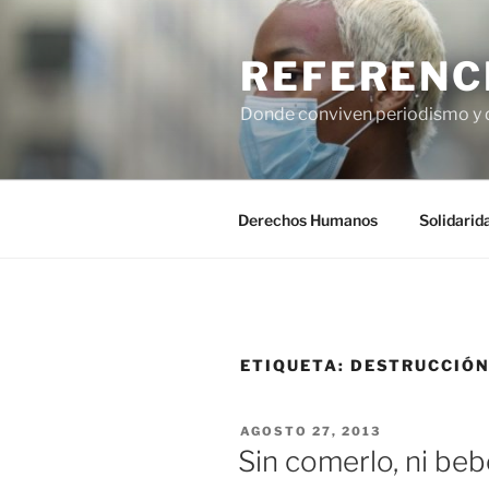
Saltar
al
REFERENC
contenido
Donde conviven periodismo y
Derechos Humanos
Solidarid
ETIQUETA:
DESTRUCCIÓ
PUBLICADO
AGOSTO 27, 2013
EL
Sin comerlo, ni beb