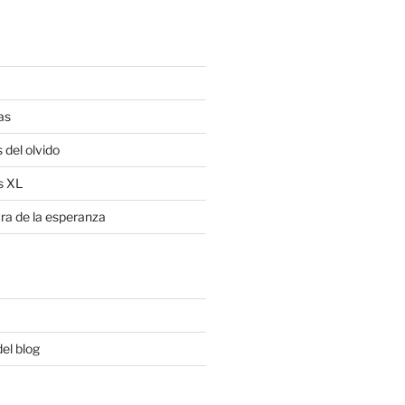
as
 del olvido
s XL
ra de la esperanza
del blog