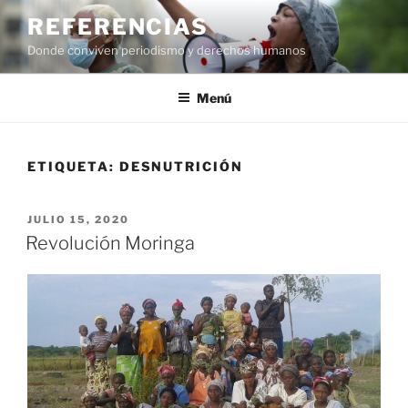
Saltar
REFERENCIAS
al
Donde conviven periodismo y derechos humanos
contenido
Menú
ETIQUETA:
DESNUTRICIÓN
PUBLICADO
JULIO 15, 2020
EL
Revolución Moringa