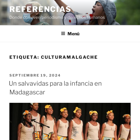
Saltar
REFERENCIAS
al
Donde conviven periodismo y derechos humanos
contenido
Menú
ETIQUETA:
CULTURAMALGACHE
PUBLICADO
SEPTIEMBRE 19, 2024
EL
Un salvavidas para la infancia en
Madagascar