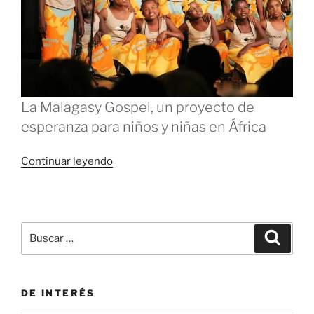
La Malagasy Gospel, un proyecto de
esperanza para niños y niñas en África
«Un
Continuar leyendo
salvavidas
para
la
infancia
Buscar
Buscar
en
por:
Madagascar»
DE INTERÉS