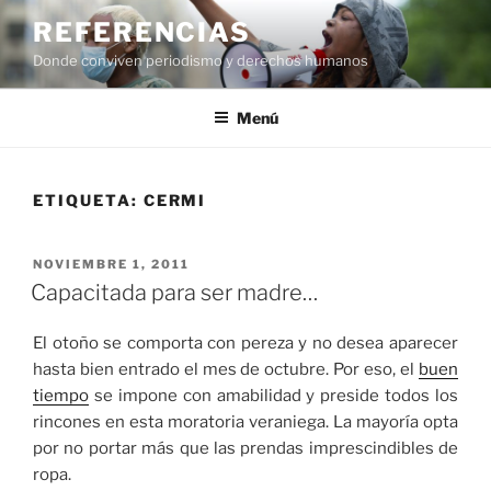
Saltar
REFERENCIAS
al
Donde conviven periodismo y derechos humanos
contenido
Menú
ETIQUETA:
CERMI
PUBLICADO
NOVIEMBRE 1, 2011
EL
Capacitada para ser madre…
El otoño se comporta con pereza y no desea aparecer
hasta bien entrado el mes de octubre. Por eso, el
buen
tiempo
se impone con amabilidad y preside todos los
rincones en esta moratoria veraniega. La mayoría opta
por no portar más que las prendas imprescindibles de
ropa.