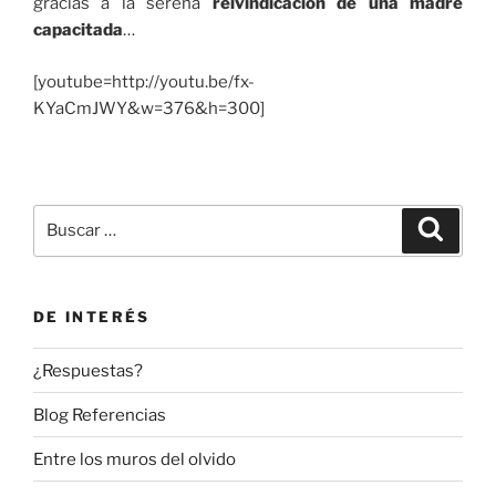
gracias a la serena
reivindicación de una madre
capacitada
…
[youtube=http://youtu.be/fx-
KYaCmJWY&w=376&h=300]
Buscar
Buscar
por:
DE INTERÉS
¿Respuestas?
Blog Referencias
Entre los muros del olvido