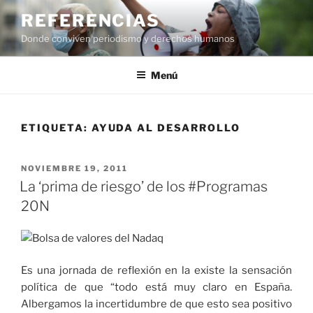
Saltar
REFERENCIAS
al
Donde conviven periodismo y derechos humanos
contenido
Menú
ETIQUETA:
AYUDA AL DESARROLLO
PUBLICADO
NOVIEMBRE 19, 2011
EL
La ‘prima de riesgo’ de los #Programas
20N
Es una jornada de reflexión en la existe la sensación
política de que “todo está muy claro en España.
Albergamos la incertidumbre de que esto sea positivo