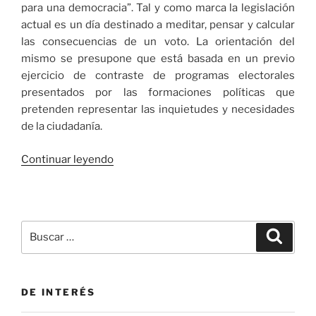
para una democracia”. Tal y como marca la legislación
actual es un día destinado a meditar, pensar y calcular
las consecuencias de un voto. La orientación del
mismo se presupone que está basada en un previo
ejercicio de contraste de programas electorales
presentados por las formaciones políticas que
pretenden representar las inquietudes y necesidades
de la ciudadanía.
«La
Continuar leyendo
‘prima
de
riesgo’
de
Buscar
Buscar
los
por:
#Programas
20N»
DE INTERÉS