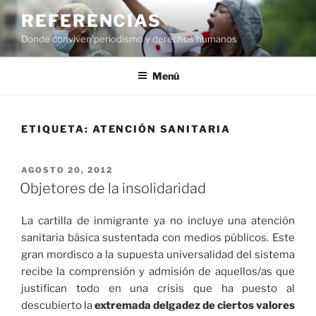
Saltar
REFERENCIAS
al
Donde conviven periodismo y derechos humanos
contenido
Menú
ETIQUETA:
ATENCIÓN SANITARIA
PUBLICADO
AGOSTO 20, 2012
EL
Objetores de la insolidaridad
La cartilla de inmigrante ya no incluye una atención
sanitaria básica sustentada con medios públicos. Este
gran mordisco a la supuesta universalidad del sistema
recibe la comprensión y admisión de aquellos/as que
justifican todo en una crisis que ha puesto al
descubierto la
extremada delgadez de ciertos valores