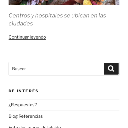
Centros y hospitales se ubican en las
ciudades
«¿Cómo
Continuar leyendo
es
la
salud
si
Buscar
Buscar
vives
por:
en
el
DE INTERÉS
rural
de
¿Respuestas?
Afganistán?»
Blog Referencias
Entre los muros del olvido