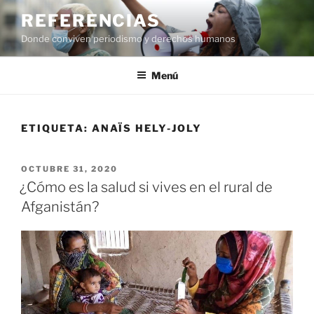
Saltar
REFERENCIAS
al
Donde conviven periodismo y derechos humanos
contenido
Menú
ETIQUETA:
ANAÏS HELY-JOLY
PUBLICADO
OCTUBRE 31, 2020
EL
¿Cómo es la salud si vives en el rural de
Afganistán?