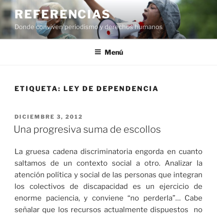
Saltar
REFERENCIAS
al
Donde conviven periodismo y derechos humanos
contenido
Menú
ETIQUETA:
LEY DE DEPENDENCIA
PUBLICADO
DICIEMBRE 3, 2012
EL
Una progresiva suma de escollos
La gruesa cadena discriminatoria engorda en cuanto
saltamos de un contexto social a otro. Analizar la
atención política y social de las personas que integran
los colectivos de discapacidad es un ejercicio de
enorme paciencia, y conviene “no perderla”… Cabe
señalar que los recursos actualmente dispuestos no