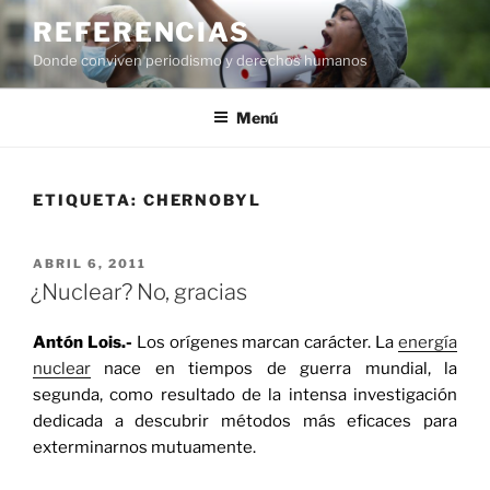
Saltar
REFERENCIAS
al
Donde conviven periodismo y derechos humanos
contenido
Menú
ETIQUETA:
CHERNOBYL
PUBLICADO
ABRIL 6, 2011
EL
¿Nuclear? No, gracias
Antón Lois.-
Los orígenes marcan carácter. La
energía
nuclear
nace en tiempos de guerra mundial, la
segunda, como resultado de la intensa investigación
dedicada a descubrir métodos más eficaces para
exterminarnos mutuamente.