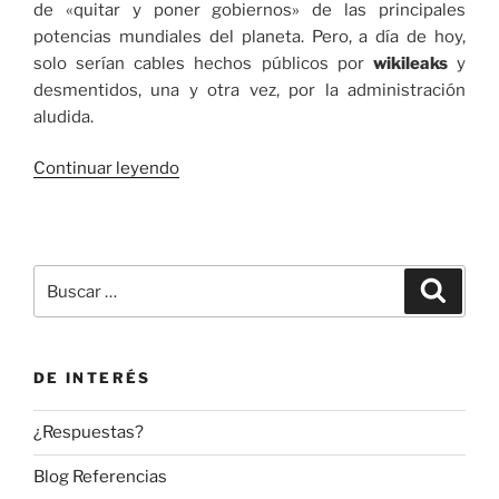
de «quitar y poner gobiernos» de las principales
potencias mundiales del planeta. Pero, a día de hoy,
solo serían cables hechos públicos por
wikileaks
y
desmentidos, una y otra vez, por la administración
aludida.
«Una
Continuar leyendo
epidemia
globlal
de
fines
Buscar
Buscar
sociales»
por:
DE INTERÉS
¿Respuestas?
Blog Referencias