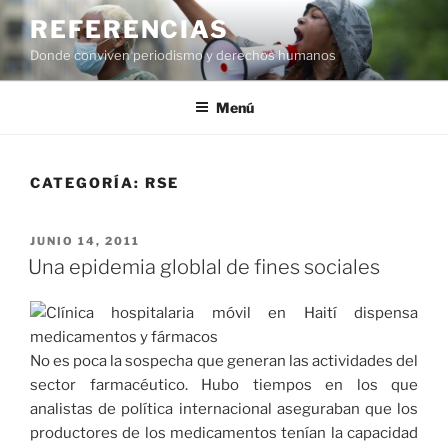
Saltar
REFERENCIAS
al
Donde conviven periodismo y derechos humanos
contenido
Menú
CATEGORÍA:
RSE
PUBLICADO
JUNIO 14, 2011
EL
Una epidemia globlal de fines sociales
No es poca la sospecha que generan las actividades del
sector farmacéutico. Hubo tiempos en los que
analistas de política internacional aseguraban que los
productores de los medicamentos tenían la capacidad