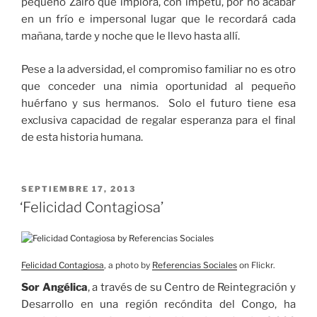
pequeño Zairo que implora, con ímpetu, por no acabar
en un frío e impersonal lugar que le recordará cada
mañana, tarde y noche que le llevo hasta allí.
Pese a la adversidad, el compromiso familiar no es otro
que conceder una nimia oportunidad al pequeño
huérfano y sus hermanos. Solo el futuro tiene esa
exclusiva capacidad de regalar esperanza para el final
de esta historia humana.
PUBLICADO
SEPTIEMBRE 17, 2013
EL
‘Felicidad Contagiosa’
Felicidad Contagiosa
, a photo by
Referencias Sociales
on Flickr.
Sor Angélica
, a través de su Centro de Reintegración y
Desarrollo en una región recóndita del Congo, ha