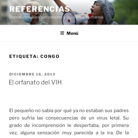
Saltar
REFERENCIAS
al
Donde conviven periodismo y derechos humanos
contenido
Menú
ETIQUETA:
CONGO
PUBLICADO
DICIEMBRE 16, 2013
EL
El orfanato del VIH
El pequeño no sabía por qué ya no estaban sus padres
pero sufría las consecuencias de un virus letal. Su
grado de incomprensión le despertaba, por primera
vez, alguna sensación muy parecida a la ira. De la