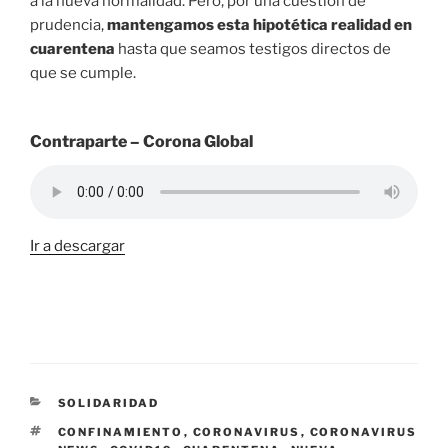
a la nueva normalidad. Pero, por una cuestión de
prudencia,
mantengamos esta hipotética realidad en
cuarentena
hasta que seamos testigos directos de
que se cumple.
Contraparte – Corona Global
Ir a descargar
CATEGORÍAS
SOLIDARIDAD
ETIQUETAS
CONFINAMIENTO
,
CORONAVIRUS
,
CORONAVIRUS