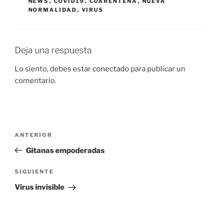
NEWS
,
COVID19
,
CUARENTENA
,
NUEVA
NORMALIDAD
,
VIRUS
Deja una respuesta
Lo siento, debes estar
conectado
para publicar un
comentario.
Navegación
Entrada
ANTERIOR
de
anterior:
Gitanas empoderadas
entradas
Siguiente
SIGUIENTE
entrada
Virus invisible