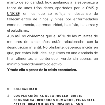
manto de solidaridad, hoy, apelamos a la esperanza a
tenor de unos fríos datos, aportados por la
OMS
y
UNICEF
, en los que se refleja el descenso de
fallecimientos de niños y niñas por enfermedades
como neumonía, la prematuridad, la asfixia, la diarrea y
el paludismo.
Aún así, no olvidemos que el 45% de las muertes de
menores de cinco años están relacionadas con la
desnutrición infantil. No obstante, debemos incidir en
que, por estas latitudes, seguimos en una escalada de
tirar alimentos al contenedor verde sin apenas un
mínimo remordimiento colectivo.
Y todo ello a pesar de la crisis económica.
CATEGORÍAS
SOLIDARIDAD
ETIQUETAS
COOPERACIÓN AL DESARROLLO
,
CRISIS
ECONÓMICA
,
DERECHOS HUMANOS
,
FINANCIAL
CRISIS
,
HUMAN RIGHTS
,
INFANCIA
,
OMS
,