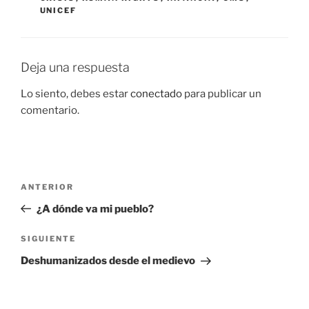
UNICEF
Deja una respuesta
Lo siento, debes estar
conectado
para publicar un
comentario.
Navegación
Entrada
ANTERIOR
de
anterior:
¿A dónde va mi pueblo?
entradas
Siguiente
SIGUIENTE
entrada
Deshumanizados desde el medievo