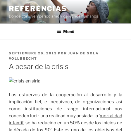
Saltar
REFERENCIAS
al
Donde conviven periodismo y derechos humanos
contenido
Menú
PUBLICADO
SEPTIEMBRE 26, 2013
POR
JUAN DE SOLA
EL
VOLLBRECHT
A pesar de la crisis
Los esfuerzos de la cooperación al desarrollo y la
implicación fiel, e inequívoca, de organizaciones así
como instituciones de rango internacional nos
conceden lucir una realidad muy ansiada: la ‘
mortalidad
infantil’
se ha reducido en un 50% desde los inicios de
la década de los 90’. Este es uno de los objetivos del